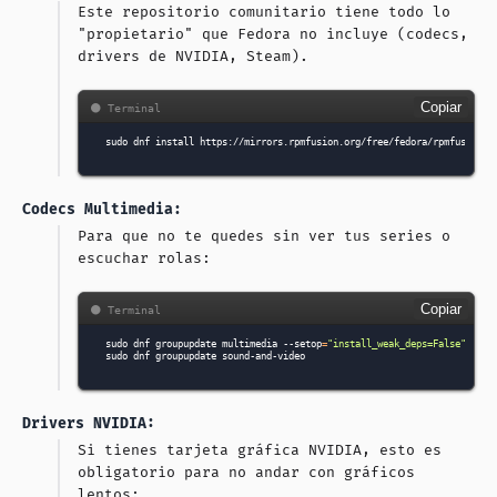
Este repositorio comunitario tiene todo lo
"propietario" que Fedora no incluye (codecs,
drivers de NVIDIA, Steam).
Copiar
sudo
dnf
install
https://mirrors.rpmfusion.org/free/fedora/rpmfusion-f
Codecs Multimedia:
Para que no te quedes sin ver tus series o
escuchar rolas:
Copiar
sudo
dnf
groupupdate
multimedia
--setop
=
"install_weak_deps=False"
--ex
sudo
dnf
groupupdate
Drivers NVIDIA:
Si tienes tarjeta gráfica NVIDIA, esto es
obligatorio para no andar con gráficos
lentos: