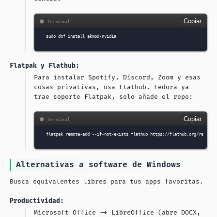
Copiar
sudo
dnf
install
Flatpak y Flathub:
Para instalar Spotify, Discord, Zoom y esas
cosas privativas, usa Flathub. Fedora ya
trae soporte Flatpak, solo añade el repo:
Copiar
flatpak
remote-add
--if-not-exists
flathub
Alternativas a software de Windows
Busca equivalentes libres para tus apps favoritas.
Productividad:
Microsoft Office ->
LibreOffice
(abre DOCX,