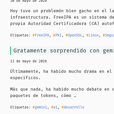
30 de mayo de 2026
Hoy tuve un problemón bien gacho en el l
infraestructura. FreeIPA es un sistema d
propia Autoridad Certificadora (CA) auto
Etiquetas:
FreeIPA
,
PKI
,
OpenSSL
,
Linux
,
Segu
Gratamente sorprendido con gem
13 de mayo de 2026
Últimamente, ha habido mucho drama en el
específicos.
Más que nada, ha habido mucho debate en 
paquetes de tokens, cómo …
Etiquetas:
gemini
,
ai
,
desarrollo