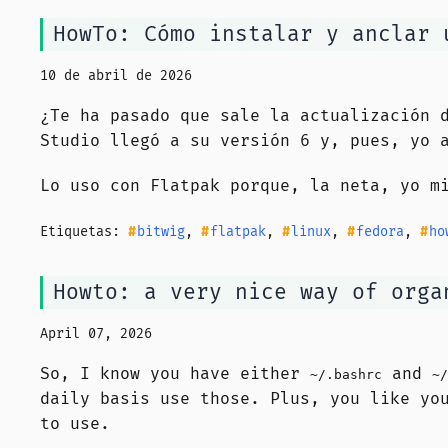
HowTo: Cómo instalar y anclar 
10 de abril de 2026
¿Te ha pasado que sale la actualización 
Studio llegó a su versión 6 y, pues, yo 
Lo uso con Flatpak porque, la neta, yo 
Etiquetas:
bitwig
,
flatpak
,
linux
,
fedora
,
ho
Howto: a very nice way of orga
April 07, 2026
So, I know you have either
and
~/.bashrc
~/
daily basis use those. Plus, you like yo
to use.