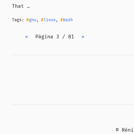
That …
Tags:
gnu
,
linux
,
bash
«
Página 3 / 81
»
© Rén