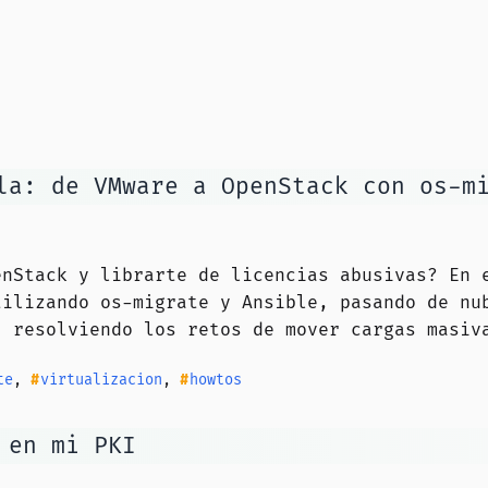
la: de VMware a OpenStack con os-m
enStack y librarte de licencias abusivas? En 
tilizando os-migrate y Ansible, pasando de nu
, resolviendo los retos de mover cargas masiv
te
,
virtualizacion
,
howtos
 en mi PKI