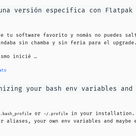
una versión específica con Flatpak
de tu software favorito y nomás no puedes sal
andaba sin chamba y sin feria para el upgrade
mismo
inicié …
wto
nizing your bash env variables and
or
in your installation. 
.bash_profile
~/.profile
ur aliases, your own env variables and maybe 