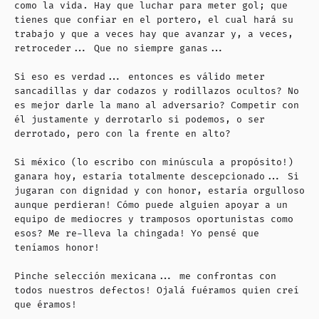
como la vida. Hay que luchar para meter gol; que
tienes que confiar en el portero, el cual hará su
trabajo y que a veces hay que avanzar y, a veces,
retroceder... Que no siempre ganas...
Si eso es verdad... entonces es válido meter
sancadillas y dar codazos y rodillazos ocultos? No
es mejor darle la mano al adversario? Competir con
él justamente y derrotarlo si podemos, o ser
derrotado, pero con la frente en alto?
Si méxico (lo escribo con minúscula a propósito!)
ganara hoy, estaría totalmente descepcionado... Si
jugaran con dignidad y con honor, estaría orgulloso
aunque perdieran! Cómo puede alguien apoyar a un
equipo de mediocres y tramposos oportunistas como
esos? Me re-lleva la chingada! Yo pensé que
teníamos honor!
Pinche selección mexicana... me confrontas con
todos nuestros defectos! Ojalá fuéramos quien creí
que éramos!