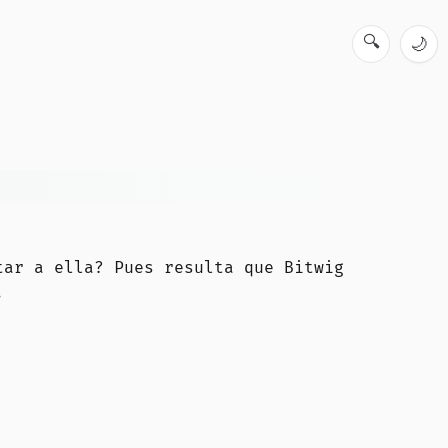
🔍
🌙
tar a ella? Pues resulta que Bitwig
.