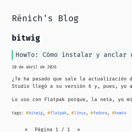
Rénich's Blog
bitwig
HowTo: Cómo instalar y anclar 
10 de abril de 2026
¿Te ha pasado que sale la actualización 
Studio llegó a su versión 6 y, pues, yo 
Lo uso con Flatpak porque, la neta, yo 
tags:
bitwig
,
flatpak
,
linux
,
fedora
,
howto
«
Página 1 / 1
»