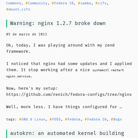
Commons
,
Community
,
Fedora 18
,
samba
,
cifs
,
mount.cifs
Warning: nginx 1.2.7 broke down
05 de marzo de 2013
Ok, today, I was playing around with my zend
framework.
I noticed that nginx had some updates and I applied
them. It stop working after a nice
systemctl restart
.
nginx.service
Now, here's my setup:
https://github.com/renich/fedora-configs/tree/nginx
Well, more less. I have things configured for …
tags:
GNU & Linux
,
FOSS
,
Fedora
,
Fedora 18
,
Bugs
autokrn: an automated kernel building