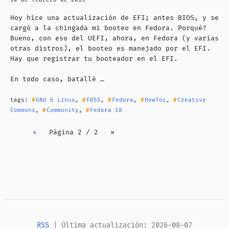
Hoy hice una actualización de EFI; antes BIOS, y se
cargó a la chingada mi booteo en Fedora. Porqué?
Bueno, con eso del UEFI, ahora, en Fedora (y varias
otras distros), el booteo es manejado por el EFI.
Hay que registrar tu booteador en el EFI.
En todo caso, batallé …
tags:
GNU & Linux
,
FOSS
,
Fedora
,
HowTos
,
Creative
Commons
,
Community
,
Fedora 18
«
Página 2 / 2
»
RSS
| Última actualización: 2026-08-07