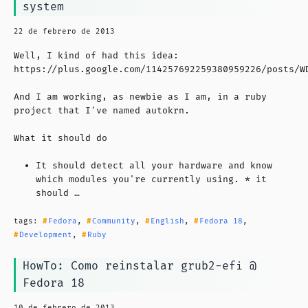
system
22 de febrero de 2013
Well, I kind of had this idea:
https://plus.google.com/114257692259380959226/posts/W
And I am working, as newbie as I am, in a ruby
project that I've named autokrn.
What it should do
It should detect all your hardware and know
which modules you're currently using. * it
should …
tags:
Fedora
,
Community
,
English
,
Fedora 18
,
Development
,
Ruby
HowTo: Como reinstalar grub2-efi @
Fedora 18
10 de febrero de 2013