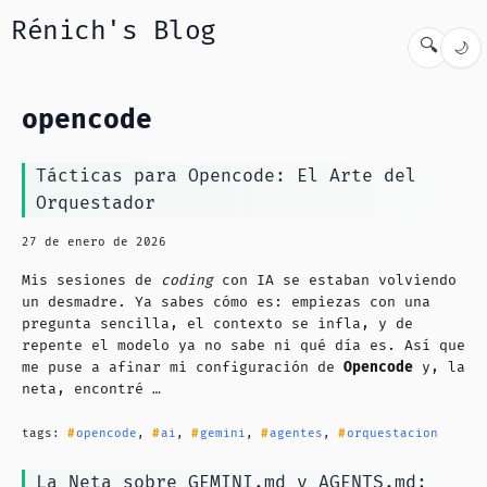
Rénich's Blog
🔍
🌙
opencode
Tácticas para Opencode: El Arte del
Orquestador
27 de enero de 2026
Mis sesiones de
coding
con IA se estaban volviendo
un desmadre. Ya sabes cómo es: empiezas con una
pregunta sencilla, el contexto se infla, y de
repente el modelo ya no sabe ni qué día es. Así que
me puse a afinar mi configuración de
Opencode
y, la
neta, encontré …
tags:
opencode
,
ai
,
gemini
,
agentes
,
orquestacion
La Neta sobre GEMINI.md y AGENTS.md: