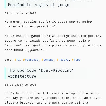
Poniéndole reglas al juego
09 de enero de 2026
No mames, ¿sabías que la IA puede ser tu mejor
chalán o tu peor pesadilla?
Si le estás pegando duro al código asistido por IA,
seguro te ha pasado que la IA se pone necia o
"alucina" bien gacho. Le pides un script y te lo da
para Ubuntu (¡wákala …
tags:
AI
,
OpenCode
,
Gemini
,
Fedora
,
Tips
The OpenCode "Dual-Pipeline"
Architecture
08 de enero de 2026
Let's be honest: most AI coding setups are a mess.
One day you are using a cheap model that can't even
close a bracket, and the next you're using a