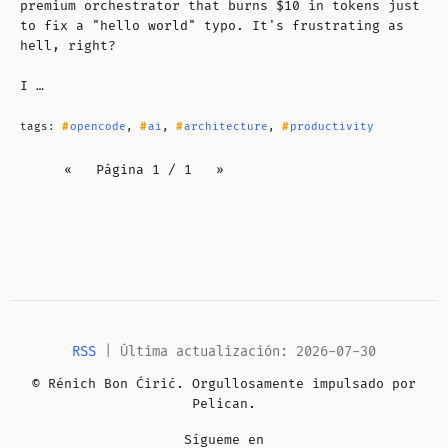
premium orchestrator that burns $10 in tokens just
to fix a "hello world" typo. It's frustrating as
hell, right?
I …
tags:
opencode
,
ai
,
architecture
,
productivity
«
Página 1 / 1
»
RSS
| Última actualización: 2026-07-30
© Rénich Bon Ćirić. Orgullosamente impulsado por
Pelican
.
Sígueme en