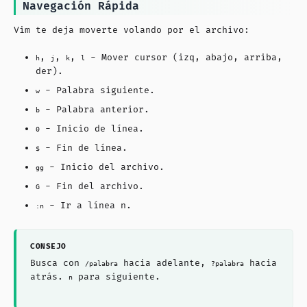
Navegación Rápida
Vim te deja moverte volando por el archivo:
,
,
,
- Mover cursor (izq, abajo, arriba,
h
j
k
l
der).
- Palabra siguiente.
w
- Palabra anterior.
b
- Inicio de línea.
0
- Fin de línea.
$
- Inicio del archivo.
gg
- Fin del archivo.
G
- Ir a línea n.
:n
Busca con
hacia adelante,
hacia
/palabra
?palabra
atrás.
para siguiente.
n