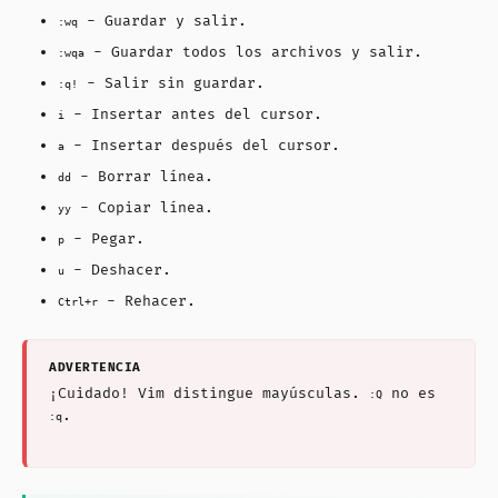
- Guardar y salir.
:wq
- Guardar todos los archivos y salir.
:wqa
- Salir sin guardar.
:q!
- Insertar antes del cursor.
i
- Insertar después del cursor.
a
- Borrar línea.
dd
- Copiar línea.
yy
- Pegar.
p
- Deshacer.
u
- Rehacer.
Ctrl+r
¡Cuidado! Vim distingue mayúsculas.
no es
:Q
.
:q