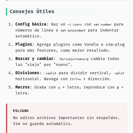
Consejos Útiles
Config básica
: Haz un
con
para
~/.vimrc
set number
números de línea o
para indentar
set autoindent
automático.
Plugins
: Agrega plugins como Vundle o vim-plug
para más features, como mejor resaltado.
Buscar y cambiar
:
cambia todas
:%s/viejo/nuevo/g
las "viejo" por "nuevo".
Divisiones
:
para dividir vertical,
:vsplit
:split
horizontal. Navega con
+ dirección.
Ctrl+w
Macros
: Graba con
+ letra, reproduce con
+
q
@
letra.
No edites archivos importantes sin respaldos.
Vim no guarda automático.