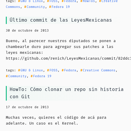
tags:
GNU & Linux
,
FOSS
,
Fedora
,
HowTos
,
Creative
Commons
,
Community
,
Fedora 19
Último commit de las LeyesMexicanas
30 de octubre de 2013
Bueno, al parecer nuestros diputados se ponen a
chambearle duro para agregar sus patches a las
leyes mexicanas:
https://github.com/renich/LeyesMexicanas/commit/82ddc
tags:
GNU & Linux
,
FOSS
,
Fedora
,
Creative Commons
,
Community
,
Fedora 19
HowTo: Cómo clonar un repo sin historia
con Git
17 de octubre de 2013
Muchas veces, quieres el código de acá para
adelante. Un caso es el Kernel.