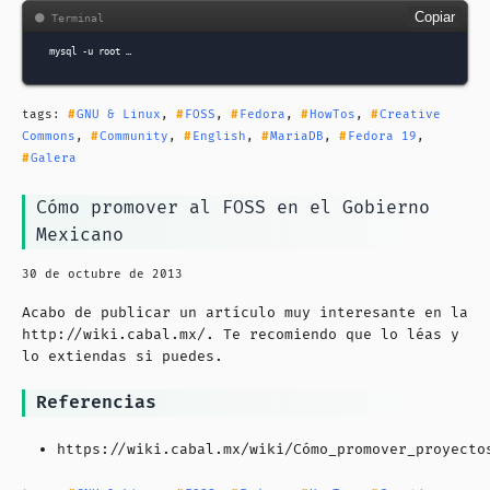
Copiar
mysql
-u
root …
tags:
GNU & Linux
,
FOSS
,
Fedora
,
HowTos
,
Creative
Commons
,
Community
,
English
,
MariaDB
,
Fedora 19
,
Galera
Cómo promover al FOSS en el Gobierno
Mexicano
30 de octubre de 2013
Acabo de publicar un artículo muy interesante en la
http://wiki.cabal.mx/
. Te recomiendo que lo léas y
lo extiendas si puedes.
Referencias
https://wiki.cabal.mx/wiki
/Cómo_promover_proyecto