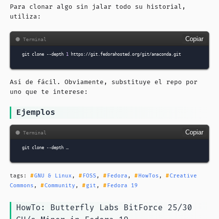
Para clonar algo sin jalar todo su historial,
utiliza:
Copiar
git
clone
--depth
1
Así de fácil. Obviamente, substituye el repo por
uno que te interese:
Ejemplos
Copiar
git
clone
--depth …
tags:
GNU & Linux
,
FOSS
,
Fedora
,
HowTos
,
Creative
Commons
,
Community
,
git
,
Fedora 19
HowTo: Butterfly Labs BitForce 25/30