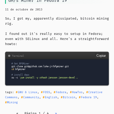
GH/s Miner in Fedora 19
11 de octubre de 2013
So, I got my, apparently dissipated, bitcoin mining
rig.
I found out it's really easy to setup in Fedora;
even with SELinux and all. Here's a straightforward
howto:
Copiar
# Get BFGMiner
git
clone
cd
bfgminer

# install deps
su
-c
'yum install -y uthash jansson jansson-devel …
tags:
GNU & Linux
,
FOSS
,
Fedora
,
HowTos
,
Creative
Commons
,
Community
,
English
,
Bitcoin
,
Fedora 19
,
Mining
«
Página 1 / 4
»