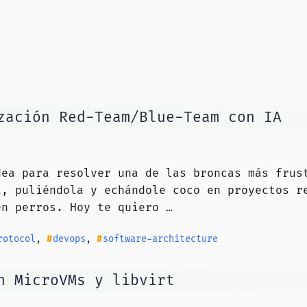
zación Red-Team/Blue-Team con IA
dea para resolver una de las broncas más frus
a, puliéndola y echándole coco en proyectos r
en perros. Hoy te quiero …
rotocol
,
devops
,
software-architecture
n MicroVMs y libvirt