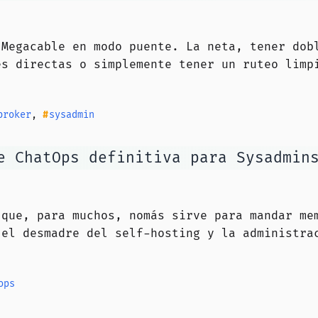
 Megacable en modo puente. La neta, tener dob
es directas o simplemente tener un ruteo limp
broker
,
sysadmin
e ChatOps definitiva para Sysadmin
 que, para muchos, nomás sirve para mandar me
 el desmadre del self-hosting y la administra
ops