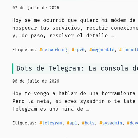
07 de julio de 2026
Hoy se me ocurrió que quiero mi módem de
hospedar tus servicios, recibir conexion
y, de paso, resolver el detalle …
Etiquetas:
networking
,
ipv6
,
megacable
,
tunnel
Bots de Telegram: La consola d
06 de julio de 2026
Hoy te vengo a hablar de una herramienta
Pero la neta, si eres sysadmin o te late
Telegram es una mina de …
Etiquetas:
telegram
,
api
,
bots
,
sysadmin
,
dev