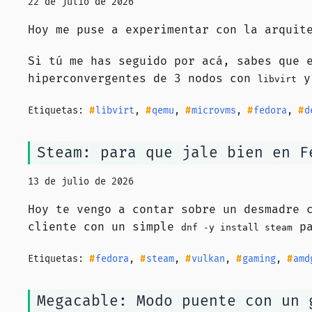
22 de julio de 2026
Hoy me puse a experimentar con la arqui
Si tú me has seguido por acá, sabes que 
hiperconvergentes de 3 nodos con
y 
libvirt
Etiquetas:
libvirt
,
qemu
,
microvms
,
fedora
,
d
Steam: para que jale bien en F
13 de julio de 2026
Hoy te vengo a contar sobre un desmadre 
cliente con un simple
pa
dnf
-y
install steam
Etiquetas:
fedora
,
steam
,
vulkan
,
gaming
,
amd
Megacable: Modo puente con un 