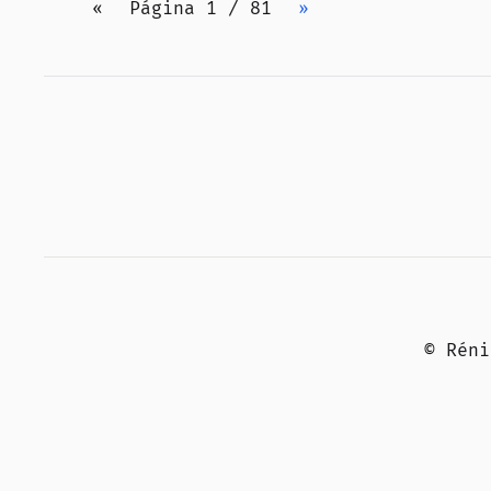
«
Página 1 / 81
»
© Rén