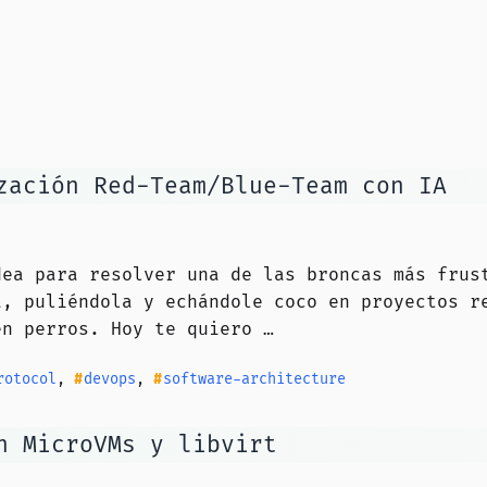
zación Red-Team/Blue-Team con IA
dea para resolver una de las broncas más frus
a, puliéndola y echándole coco en proyectos r
en perros. Hoy te quiero …
rotocol
,
devops
,
software-architecture
n MicroVMs y libvirt