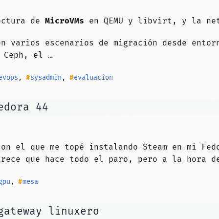
tectura de
MicroVMs
en QEMU y libvirt, y la net
en varios escenarios de migración desde entor
Ceph, el …
evops
,
sysadmin
,
evaluacion
edora 44
con el que me topé instalando Steam en mi Fed
rece que hace todo el paro, pero a la hora de
gpu
,
mesa
gateway linuxero