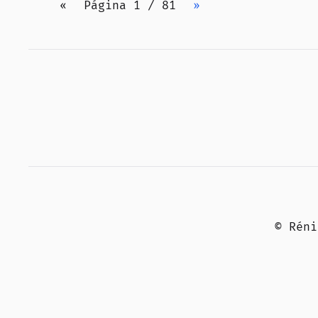
«
Página 1 / 81
»
© Rén