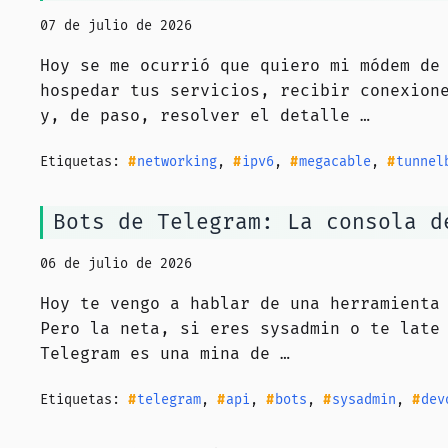
07 de julio de 2026
Hoy se me ocurrió que quiero mi módem de
hospedar tus servicios, recibir conexion
y, de paso, resolver el detalle …
Etiquetas:
networking
,
ipv6
,
megacable
,
tunnel
Bots de Telegram: La consola d
06 de julio de 2026
Hoy te vengo a hablar de una herramienta
Pero la neta, si eres sysadmin o te late
Telegram es una mina de …
Etiquetas:
telegram
,
api
,
bots
,
sysadmin
,
dev