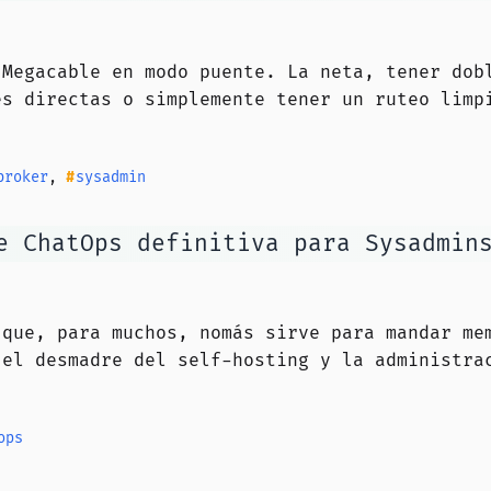
 Megacable en modo puente. La neta, tener dob
es directas o simplemente tener un ruteo limp
broker
,
sysadmin
e ChatOps definitiva para Sysadmin
 que, para muchos, nomás sirve para mandar me
 el desmadre del self-hosting y la administra
ops