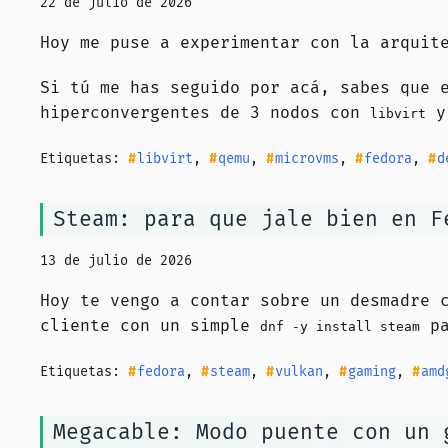
22 de julio de 2026
Hoy me puse a experimentar con la arqui
Si tú me has seguido por acá, sabes que 
hiperconvergentes de 3 nodos con
y 
libvirt
Etiquetas:
libvirt
,
qemu
,
microvms
,
fedora
,
d
Steam: para que jale bien en F
13 de julio de 2026
Hoy te vengo a contar sobre un desmadre 
cliente con un simple
pa
dnf
-y
install steam
Etiquetas:
fedora
,
steam
,
vulkan
,
gaming
,
amd
Megacable: Modo puente con un 